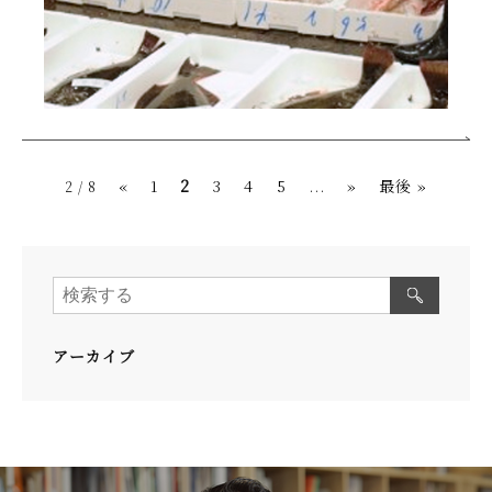
«
1
2
3
4
5
...
»
最後 »
2 / 8
アーカイブ