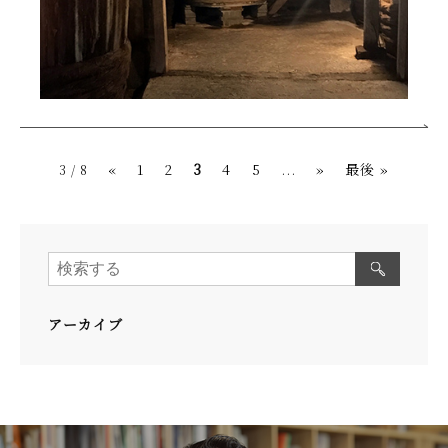
«
1
2
3
4
5
...
»
最後 »
3 / 8
アーカイブ