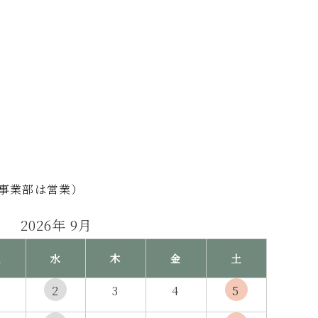
事業部は営業）
2026年 9月
火
水
木
金
土
2
3
4
5