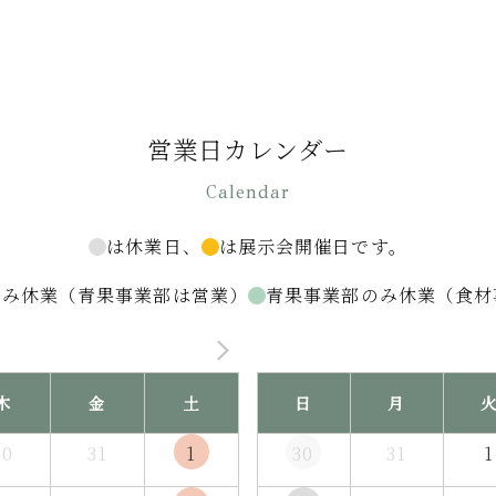
営業日カレンダー
Calendar
は休業日、
は展示会開催日です。
のみ休業（青果事業部は営業）
青果事業部のみ休業（食材
木
金
土
日
月
30
31
1
30
31
1