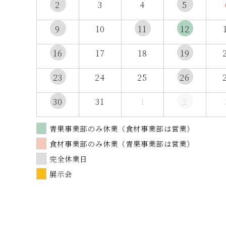
2
3
4
5
9
10
11
12
16
17
18
19
23
24
25
26
30
31
1
2
青果事業部のみ休業（食材事業部は営業）
食材事業部のみ休業（青果事業部は営業）
完全休業日
展示会