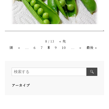
« 先
8 / 13
頭
«
...
6
7
8
9
10
...
»
最後 »
アーカイブ