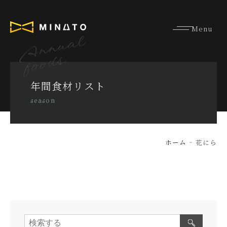
Annual
foods
年間食材リスト
season
ホーム
花にら