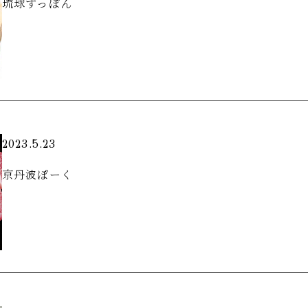
琉球すっぽん
2023.5.23
京丹波ぽーく