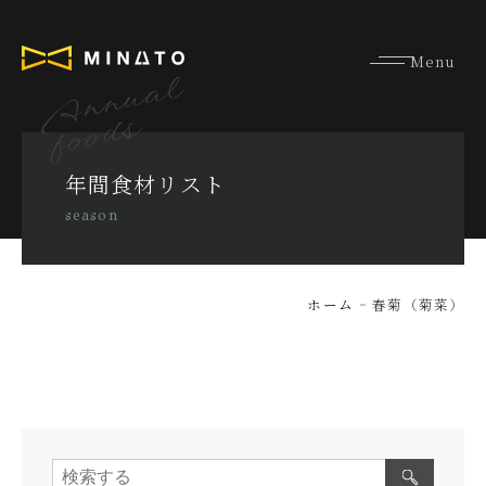
Annual
foods
年間食材リスト
season
ホーム
春菊（菊菜）