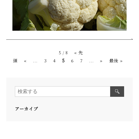
« 先
5 / 8
頭
«
...
3
4
5
6
7
...
»
最後 »
アーカイブ